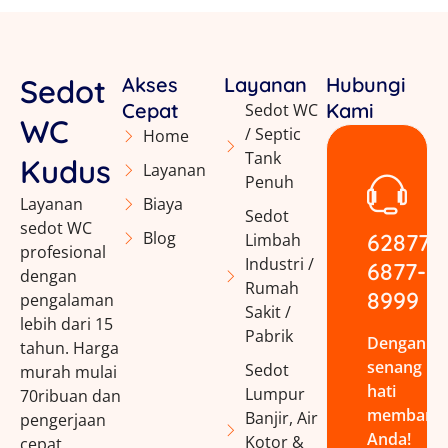
Sedot
Akses
Layanan
Hubungi
Cepat
Kami
Sedot WC
WC
/ Septic
Home
Tank
Kudus
Layanan
Penuh
Layanan
Biaya
Sedot
sedot WC
Blog
62877-
Limbah
profesional
Industri /
6877-
dengan
Rumah
8999
pengalaman
Sakit /
lebih dari 15
Pabrik
Dengan
tahun. Harga
senang
Sedot
murah mulai
hati
Lumpur
70ribuan dan
membant
Banjir, Air
pengerjaan
Anda!
Kotor &
cepat.