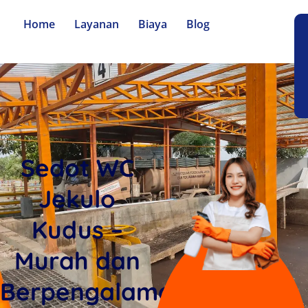
Home
Layanan
Biaya
Blog
Sedot WC
Jekulo
Kudus –
Murah dan
Berpengalaman