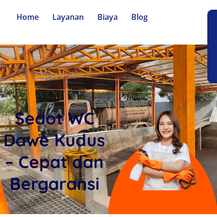
Home
Layanan
Biaya
Blog
Sedot WC
Dawe Kudus
– Cepat dan
Bergaransi