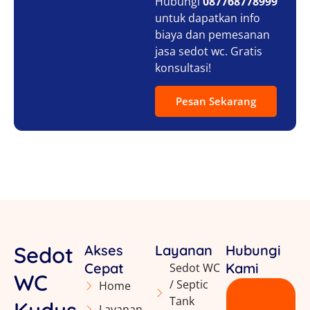
Hubungi
087768778999
untuk dapatkan info
biaya dan pemesanan
jasa sedot wc. Gratis
konsultasi!
Pesan Sekarang
Sedot
Akses
Layanan
Hubungi
Cepat
Kami
Sedot WC
WC
/ Septic
Home
Tank
Layanan