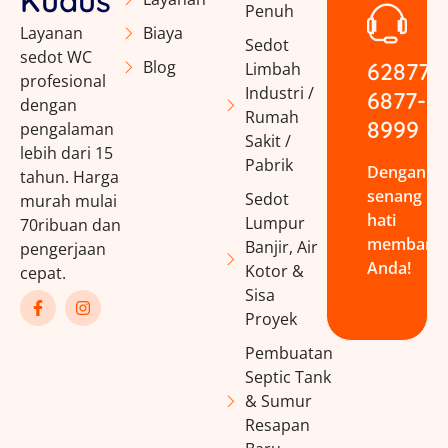
Kudus
Penuh
Layanan
Biaya
Sedot
sedot WC
Blog
62877-
Limbah
profesional
Industri /
6877-
dengan
Rumah
8999
pengalaman
Sakit /
lebih dari 15
Pabrik
Dengan
tahun. Harga
senang
Sedot
murah mulai
hati
Lumpur
70ribuan dan
membant
Banjir, Air
pengerjaan
Anda!
Kotor &
cepat.
Sisa
Proyek
Pembuatan
Septic Tank
& Sumur
Resapan