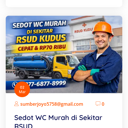
02
Mar
sumberjoyo5758@gmail.com
0
Sedot WC Murah di Sekitar
RSUD…