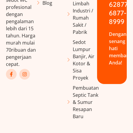
Blog
62877-
Limbah
profesional
Industri /
6877-
dengan
Rumah
8999
pengalaman
Sakit /
lebih dari 15
Pabrik
Dengan
tahun. Harga
senang
Sedot
murah mulai
hati
Lumpur
70ribuan dan
membant
Banjir, Air
pengerjaan
Anda!
Kotor &
cepat.
Sisa
Proyek
Pembuatan
Septic Tank
& Sumur
Resapan
Baru