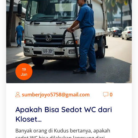
19
Jan
sumberjoyo5758@gmail.com
0
Apakah Bisa Sedot WC dari
Kloset…
Banyak orang di Kudus bertanya, apakah
sedot WC bisa dilakukan langsung dari